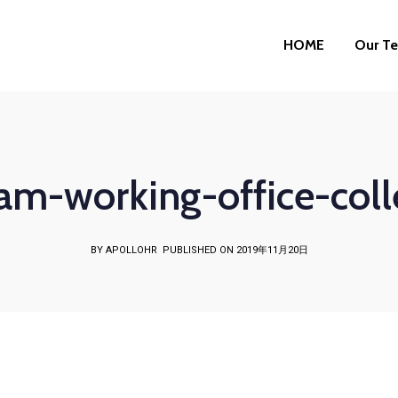
HOME
Our T
eam-working-office-co
BY APOLLOHR
PUBLISHED ON 2019年11月20日