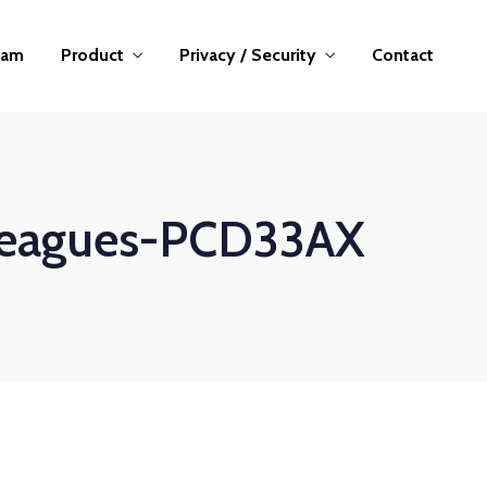
eam
Product
Privacy / Security
Contact
lleagues-PCD33AX